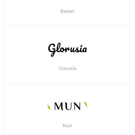
Bexian
Glorusia
Mun