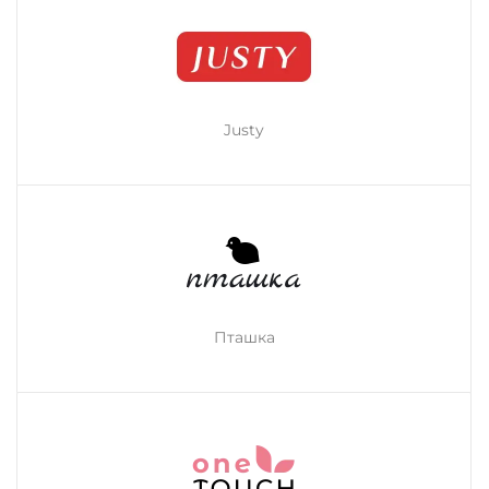
Justy
Пташка