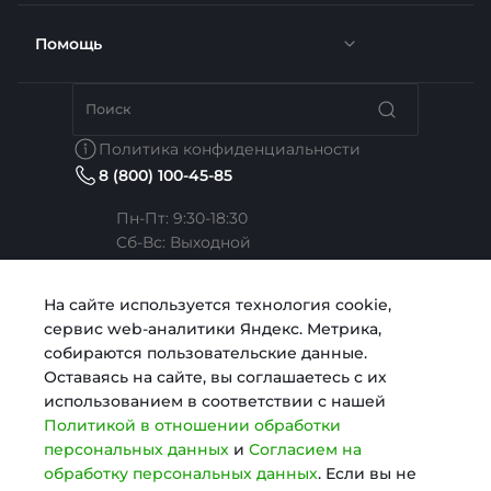
Отзывы
Помощь
Доставка
Вакансии
Недвижимость
Бренды
Политика конфиденциальности
8 (800) 100-45-85
Сотрудники
Услуги тренера
Коллекции
Пн-Пт: 9:30-18:30
Cб-Вс: Выходной
Карьера
Медицина
Готовые образы
Челябинск, ул. Свободы, д. 93, оф. 6
На сайте используется технология cookie,
сервис web-аналитики Яндекс. Метрика,
Согласие на обработку персональных данных
Строительство
sale@intecweb.ru
собираются пользовательские данные.
Оставаясь на сайте, вы соглашаетесь с их
использованием в соответствии с нашей
Политика в отношении обработки персональных
Digital-агентство
Политикой в отношении обработки
данных
персональных данных
и
Согласием на
обработку персональных данных
. Если вы не