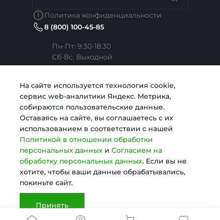
Вакансии
Недвижимость
Бренды
Политика конфиденциальности
8 (800) 100-45-85
Сотрудники
Услуги тренера
Коллекции
Пн-Пт: 9:30-18:30
Cб-Вс: Выходной
Карьера
Медицина
Готовые образы
Челябинск, ул. Свободы, д. 93, оф. 6
На сайте используется технология cookie,
сервис web-аналитики Яндекс. Метрика,
Согласие на обработку персональных данных
Строительство
sale@intecweb.ru
собираются пользовательские данные.
Оставаясь на сайте, вы соглашаетесь с их
использованием в соответствии с нашей
Политика в отношении обработки персональных
Digital-агентство
Политикой в отношении обработки
данных
персональных данных
и
Согласием на
обработку персональных данных
. Если вы не
© 2025 KosmosLite, Все права защищены
хотите, чтобы ваши данные обрабатывались,
Сертификаты
покиньте сайт.
Принять
Документы