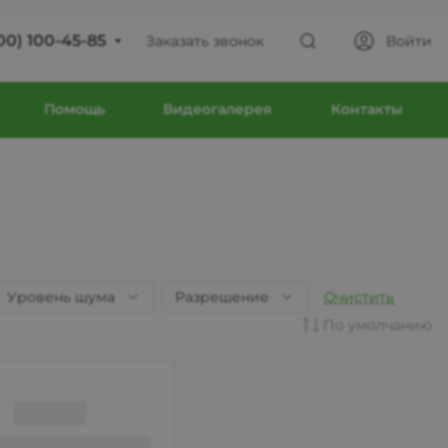
00) 100-45-85
Заказать звонок
Войти
00) 100-45-85
Помощь
Видеогалерея
Контакты
ва
юсиновская, д. 39
 9:30-18:30
с Выходной
intecweb.ru
Уровень шума
Разрешение
Очистить
00) 100-45-85
По умолчанию
ва
юсиновская, д. 39
 9:30-18:30