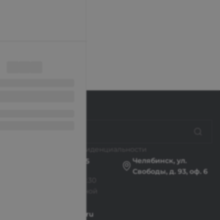
 9:30-18:30
с Выходной
intecweb.ru
351) 777-80-70
бинск
ское ш., 64
 9:30-18:30
с Выходной
Политика конфиденциальности
intecweb.ru
Челябинск, ул.
8 (800) 100-45-85
Свободы, д. 93, оф. 6
Пн-Пт: 9:30-18:30
Cб-Вс: Выходной
sale@intecweb.ru