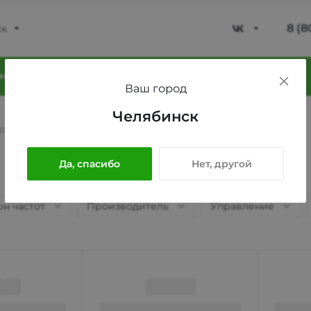
8 (8
ск
8 (8
мпания
Блог
Проекты
Фотогалерея
Ваш город
Моск
Челябинск
ул. Л
грузовиков
/
Аккумуляторы
Пн-Пт
Сб-В
Да, спасибо
Нет, другой
sale@
н частот
Производитель
Управление
8 (8
Моск
ул. Л
Пн-Пт