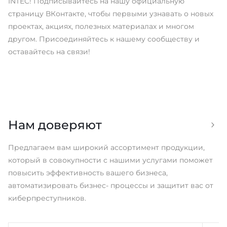
INTEC! Подписывайтесь на нашу официальную
страницу ВКонтакте, чтобы первыми узнавать о новых
проектах, акциях, полезных материалах и многом
другом. Присоединяйтесь к нашему сообществу и
оставайтесь на связи!
INTEC: Создание и продвижение
сайтов Челябинск
09.07.2026
Подробнее
✨ Промышленность, технологии и INTEC:
☀ О
Нам доверяют
заглянули на ИННОПРОМ-2026 С 6...
лет
Предлагаем вам широкий ассортимент продукции,
который в совокупности с нашими услугами поможет
повысить эффективность вашего бизнеса,
автоматизировать бизнес- процессы и защитит вас от
киберпреступников.