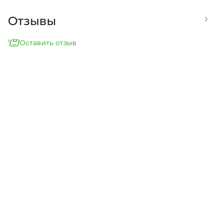
Отзывы
Оставить отзыв
Егор Николайченко
Клиент интернет-магазина
5
05.03.2025
После оформления заказа на MacBook Pro 15"
Late 2016, мне позвонил менеджер для
подтверждения. Мы обговорили детали, но
после то...
Доступная цена