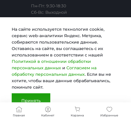
Коллекции
Пн-Пт: 9:30-18:30
Cб-Вс: Выходной
Карьера
Медицина
Готовые образы
Челябинск, ул. Свободы, д. 93, оф. 6
На сайте используется технология cookie,
сервис web-аналитики Яндекс. Метрика,
Согласие на обработку персональных данных
Строительство
sale@intecweb.ru
собираются пользовательские данные.
Оставаясь на сайте, вы соглашаетесь с их
использованием в соответствии с нашей
Политика в отношении обработки персональных
Digital-агентство
Политикой в отношении обработки
данных
персональных данных
и
Согласием на
обработку персональных данных
. Если вы не
© 2025 KosmosLite, Все права защищены
хотите, чтобы ваши данные обрабатывались,
Сертификаты
покиньте сайт.
Принять
Документы
Главная
Кабинет
Корзина
Избранные
Реквизиты