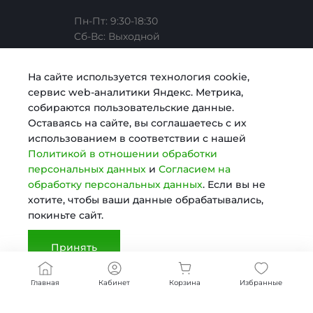
Сотрудники
Услуги тренера
Коллекции
Пн-Пт: 9:30-18:30
Cб-Вс: Выходной
Карьера
Медицина
Готовые образы
Челябинск, ул. Свободы, д. 93, оф. 6
На сайте используется технология cookie,
сервис web-аналитики Яндекс. Метрика,
Согласие на обработку персональных данных
Строительство
sale@intecweb.ru
собираются пользовательские данные.
Оставаясь на сайте, вы соглашаетесь с их
использованием в соответствии с нашей
Политика в отношении обработки персональных
Digital-агентство
Политикой в отношении обработки
данных
персональных данных
и
Согласием на
обработку персональных данных
. Если вы не
© 2025 KosmosLite, Все права защищены
хотите, чтобы ваши данные обрабатывались,
Сертификаты
покиньте сайт.
Принять
Документы
Главная
Кабинет
Корзина
Избранные
Реквизиты