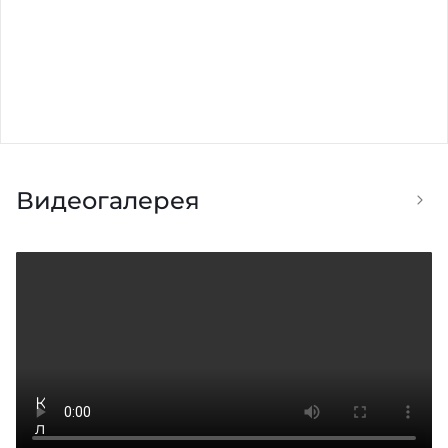
Видеогалерея
К
л