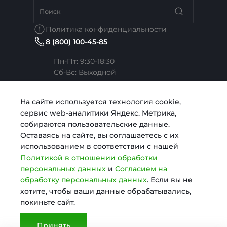
ы
ы
о
Вакансии
Недвижимость
Бренды
м
Политика конфиденциальности
н
8 (800) 100-45-85
а
Сотрудники
Услуги тренера
Коллекции
т
Пн-Пт: 9:30-18:30
ы
Cб-Вс: Выходной
Карьера
Медицина
Готовые образы
Челябинск, ул. Свободы, д. 93, оф. 6
На сайте используется технология cookie,
сервис web-аналитики Яндекс. Метрика,
Согласие на обработку персональных данных
Строительство
sale@intecweb.ru
собираются пользовательские данные.
Оставаясь на сайте, вы соглашаетесь с их
использованием в соответствии с нашей
Политика в отношении обработки персональных
Digital-агентство
Политикой в отношении обработки
данных
персональных данных
и
Согласием на
обработку персональных данных
. Если вы не
© 2025 KosmosLite, Все права защищены
хотите, чтобы ваши данные обрабатывались,
Сертификаты
покиньте сайт.
Принять