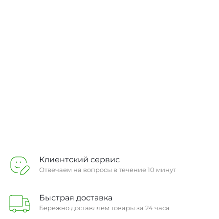
Создайте сайт на инновационной платформе
INTEC.Kosmos!
Вы без труда сможете запустить как несложный сайт-витрину
на редакции Старт, так и многофункциональный интернет-
магазин на редакции Бизнес.
Перейти в каталог
Заказать
Клиентский сервис
Отвечаем на вопросы в течение 10 минут
Быстрая доставка
Бережно доставляем товары за 24 часа