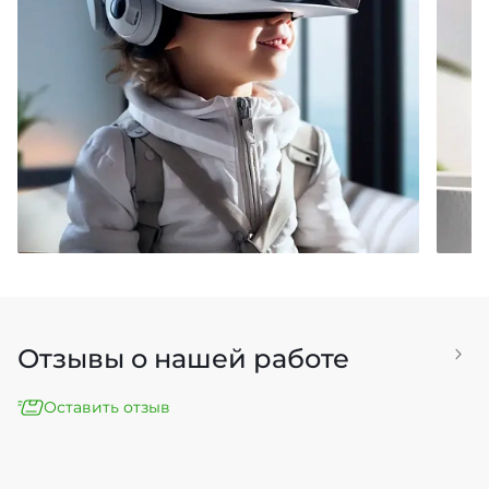
Лучшие предложения для
См
захватывающего мира VR
Отзывы о нашей работе
Оставить отзыв