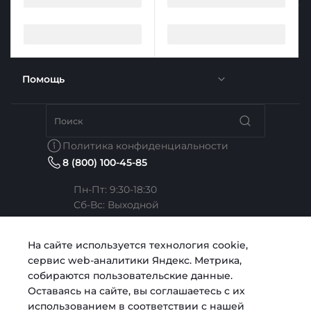
Услуги
Новости
Отзывы
Помощь
Доставка
Вакансии
Недвижимость
Бренды
Политика конфиденциальности
8 (800) 100-45-85
Сотрудники
Услуги тренера
Коллекции
Пн-Пт: 9:30-18:30
Cб-Вс: Выходной
Карьера
Медицина
Готовые образы
Челябинск, ул. Свободы, д. 93, оф. 6
На сайте используется технология cookie,
сервис web-аналитики Яндекс. Метрика,
Согласие на обработку персональных данных
Строительство
sale@intecweb.ru
собираются пользовательские данные.
Оставаясь на сайте, вы соглашаетесь с их
использованием в соответствии с нашей