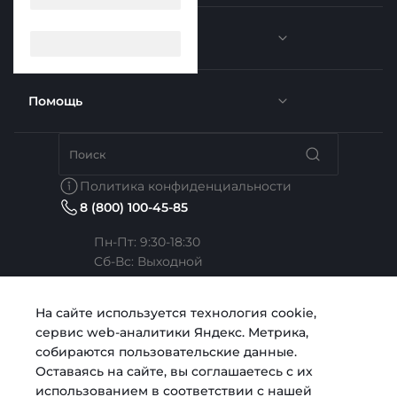
Услуги
Новости
Отзывы
Помощь
Доставка
Вакансии
Недвижимость
Бренды
Политика конфиденциальности
8 (800) 100-45-85
Сотрудники
Услуги тренера
Коллекции
Пн-Пт: 9:30-18:30
Cб-Вс: Выходной
Карьера
Медицина
Готовые образы
Челябинск, ул. Свободы, д. 93, оф. 6
На сайте используется технология cookie,
сервис web-аналитики Яндекс. Метрика,
Согласие на обработку персональных данных
Строительство
sale@intecweb.ru
собираются пользовательские данные.
Оставаясь на сайте, вы соглашаетесь с их
использованием в соответствии с нашей