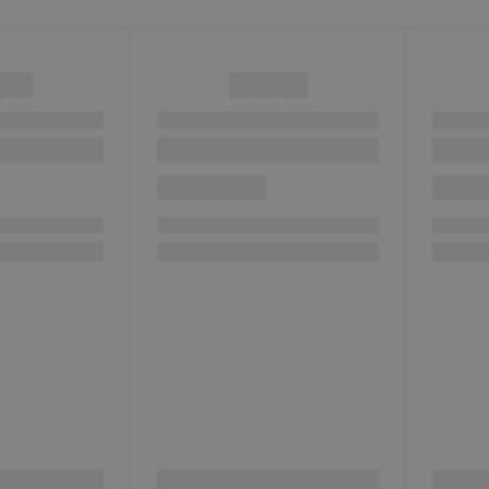
Сб-В
sale@
+7 (3
Екат
ул. К
оф. 3
Пн-Пт
Cб-В
sale@
+7 (3
Екат
ул. К
оф. 3