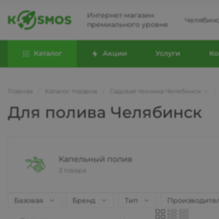
Интернет-магазин
Челябин
премиального уровня
Каталог
Акции
Услуги
Ко
Главная
/
Каталог товаров
/
Садовая техника Челябинск
/
Для полива Челябинск
Капельный полив
3 товара
Базовая
Бренд
Тип
Производите