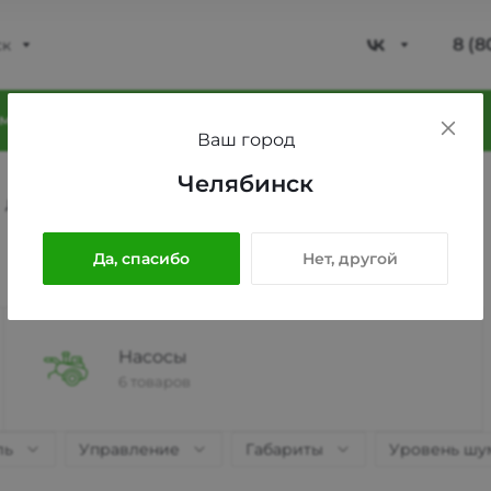
8 (8
ск
8 (8
мпания
Блог
Проекты
Фотогалерея
Ваш город
Моск
Челябинск
ул. Л
Для полива Челябинск
Пн-Пт
Сб-В
Да, спасибо
Нет, другой
sale@
8 (8
Насосы
6 товаров
Моск
ул. Л
ль
Управление
Габариты
Уровень шу
Пн-Пт