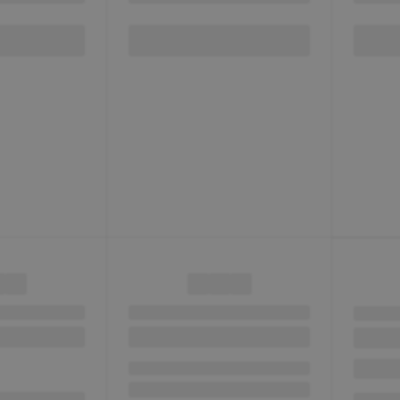
Пн-Пт
Cб-В
sale@
+7 (
Челя
Копей
Пн-Пт
Cб-В
sale@