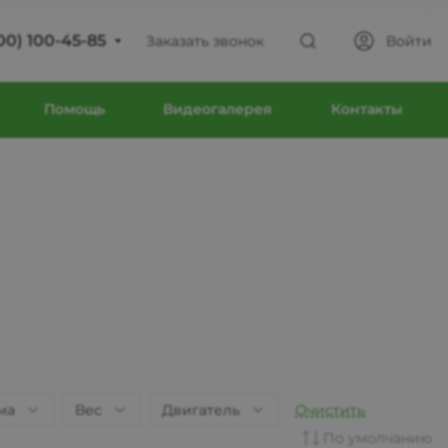
00) 100-45-85
Заказать звонок
Войти
00) 100-45-85
Помощь
Видеогалерея
Контакты
ва
юсиновская, д. 39
 9:30-18:30
с Выходной
intecweb.ru
00) 100-45-85
ва
юсиновская, д. 39
ма
Вес
Двигатель
Очистить
 9:30-18:30
По умолчанию