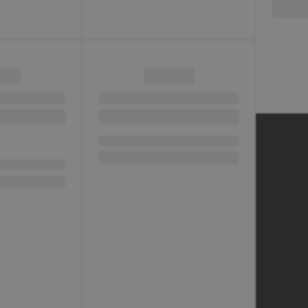
Услуги
Помощь
Доставка
Бренды
Недвижимость
Коллекции
Услуги тренера
Готовые образы
Медицина
Строительство
Digital-агентство