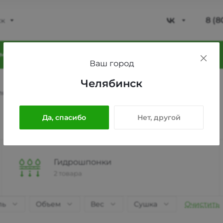
8 (8
ск
8 (8
мпания
Блог
Проекты
Фотогалерея
Ваш город
Моск
Челябинск
ул. Л
ляция
Пн-Пт
Сб-В
Да, спасибо
Нет, другой
sale@
8 (8
Гидрошпонки
2 товара
Моск
ул. Л
ль
Объем
Вес
Сушка
Очистить
Пн-Пт