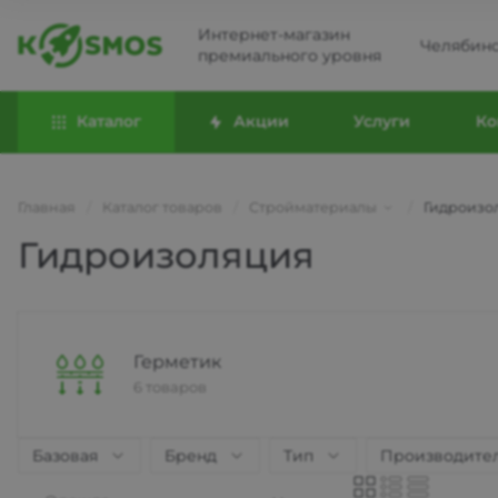
Интернет-магазин
Челябин
премиального уровня
Каталог
Акции
Услуги
Ко
Главная
/
Каталог товаров
/
Стройматериалы
/
Гидроизо
Гидроизоляция
Герметик
6 товаров
Базовая
Бренд
Тип
Производите