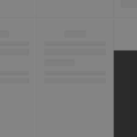
Услуги
Помощь
Доставка
Бренды
Недвижимость
Коллекции
Услуги тренера
Готовые образы
Медицина
Строительство
Digital-агентство