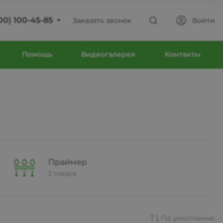
00) 100-45-85
Заказать звонок
Войти
00) 100-45-85
Помощь
Видеогалерея
Контакты
ва
юсиновская, д. 39
 9:30-18:30
с Выходной
intecweb.ru
00) 100-45-85
Праймер
2 товара
ва
юсиновская, д. 39
 9:30-18:30
По умолчанию