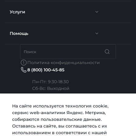
Услуги
Новости
Отзывы
Помощь
Доставка
Вакансии
Недвижимость
Бренды
Политика конфиденциальности
8 (800) 100-45-85
Сотрудники
Услуги тренера
Коллекции
Пн-Пт: 9:30-18:30
Cб-Вс: Выходной
Карьера
Медицина
Готовые образы
Челябинск, ул. Свободы, д. 93, оф. 6
На сайте используется технология cookie,
сервис web-аналитики Яндекс. Метрика,
Согласие на обработку персональных данных
Строительство
sale@intecweb.ru
собираются пользовательские данные.
Оставаясь на сайте, вы соглашаетесь с их
использованием в соответствии с нашей